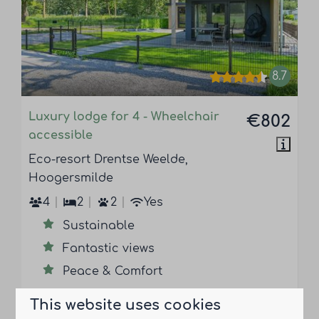
8.7
Luxury lodge for 4 - Wheelchair
€802
accessible
Eco-resort Drentse Weelde,
Hoogersmilde
4
2
2
Yes
Sustainable
Fantastic views
Peace & Comfort
This website uses cookies
View