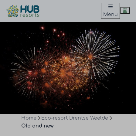
Menu
Home
Eco-resort Drentse Weelde
Old and new