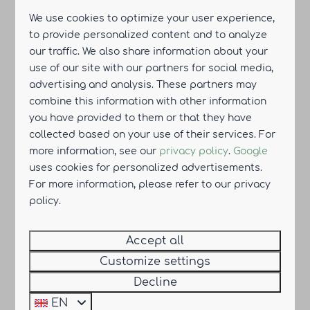
Book
We use cookies to optimize your user experience,
to provide personalized content and to analyze
HIGHLIGHTED
our traffic. We also share information about your
- 4 nights and 588 days later
use of our site with our partners for social media,
advertising and analysis. These partners may
combine this information with other information
you have provided to them or that they have
collected based on your use of their services. For
more information, see our
privacy policy
.
Google
uses cookies for personalized advertisements.
8.6
For more information, please refer to our privacy
policy.
Luxury lodge for 4 with sauna
€838
Eco-resort Drentse Weelde,
Accept all
Hoogersmilde
Customize settings
4
2
No
Yes
Decline
Sauna
EN