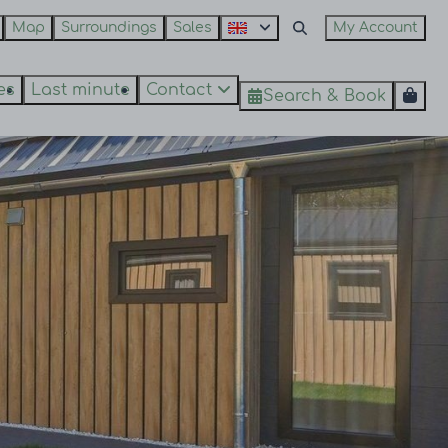
Map
Surroundings
Sales
My Account
es
Last minute
Contact
Search & Book