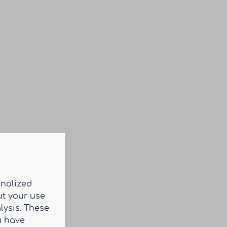
onalized
ut your use
lysis. These
u have