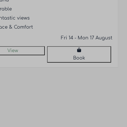
una
rable
ntastic views
ace & Comfort
Fri 14 - Mon 17 August
View
Book