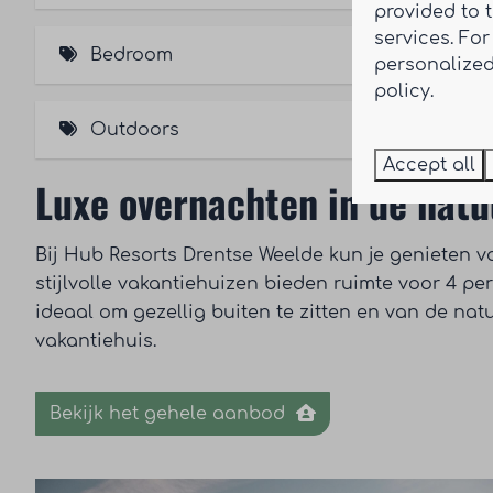
Smart TV (1)
provided to 
services. Fo
Dishwasher (1)
Bedroom
personalized
Quooker (boiling water kitchen tap)
policy.
Box springs (1)
Outdoors
Accept all
Luxe overnachten in de nat
Large awning with deck and lounge set
Enclosed garden
Bij Hub Resorts Drentse Weelde kun je genieten 
Covered veranda
stijlvolle vakantiehuizen bieden ruimte voor 4 pe
Patio (1)
ideaal om gezellig buiten te zitten en van de nat
vakantiehuis.
Parking at the accommodation (1)
Bekijk het gehele aanbod