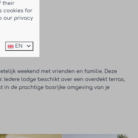
 their
 cookies for
o our privacy
EN
telijk weekend met vrienden en familie. Deze
. Iedere lodge beschikt over een overdekt terras,
st in de prachtige bosrijke omgeving van je