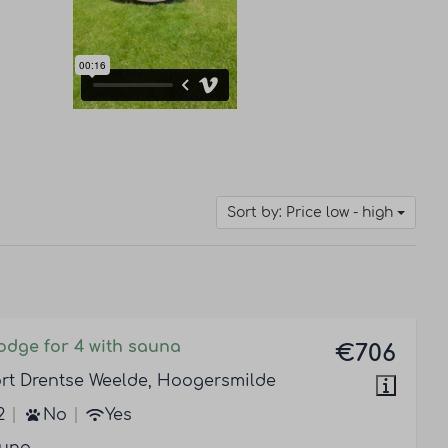
Sort by: Price low - high
odge for 4 with sauna
€706
rt Drentse Weelde, Hoogersmilde
2
No
Yes