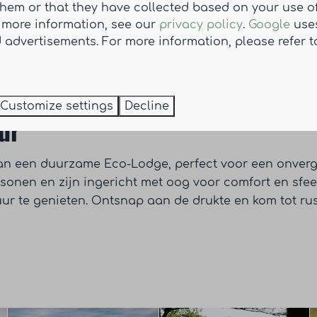
them or that they have collected based on your use of
r more information, see our
privacy policy
.
Google
uses
 advertisements. For more information, please refer t
Customize settings
Decline
uur
van een duurzame Eco-Lodge, perfect voor een onverge
rsonen en zijn ingericht met oog voor comfort en sfeer
uur te genieten. Ontsnap aan de drukte en kom tot ru