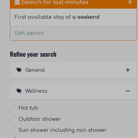
Search for last-minutes
First available stay of
a weekend
Edit period
Refine your search
General
Sunny location (1)
Wellness
Laundry machine
Hot tub
Tumble dryer
Outdoor shower
Washer-dryer combination
Sun shower including rain shower