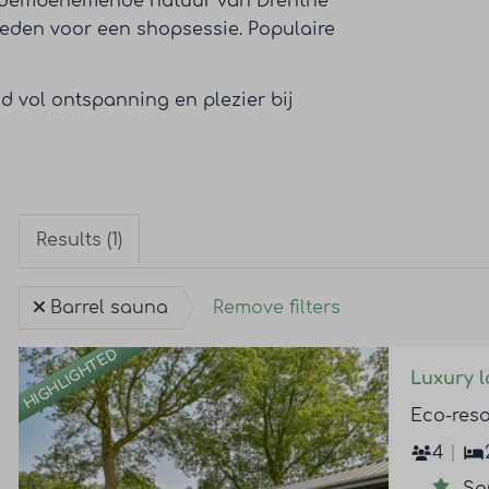
e adembenemende natuur van Drenthe
eden voor een shopsessie. Populaire
d vol ontspanning en plezier bij
Results (1)
Barrel sauna
Remove filters
HIGHLIGHTED
Luxury l
Eco-reso
4