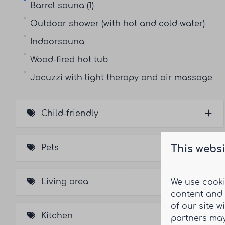
Barrel sauna (1)
Outdoor shower (with hot and cold water)
Indoorsauna
Wood-fired hot tub
Jacuzzi with light therapy and air massage
Child–friendly
Stair gate
Pets
This websi
Trampoline
Pet–friendly
Living area
We use cooki
Pet–free (1)
content and 
of our site w
Sonos sound system
Kitchen
partners may