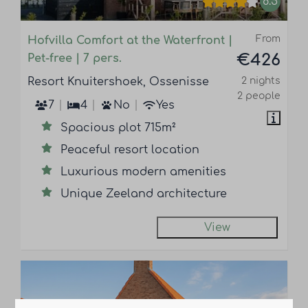
8.5
From
Hofvilla Comfort at the Waterfront |
€426
Pet-free | 7 pers.
Resort Knuitershoek, Ossenisse
2 nights
2 people
7
4
No
Yes
Spacious plot 715m²
Peaceful resort location
Luxurious modern amenities
Unique Zeeland architecture
View