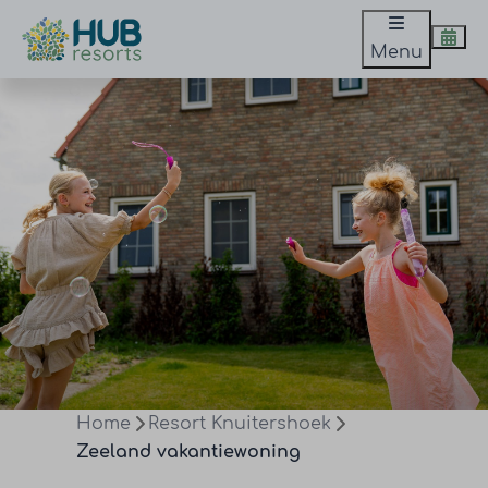
Menu
Home
Resort Knuitershoek
Zeeland vakantiewoning