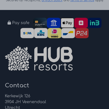
Secured by reCaptcha,
privacy policy
and
terms of service
apply.
Pay safe
Contact
Kerkewijk 126
3904 JH Veenendaal
Utrecht