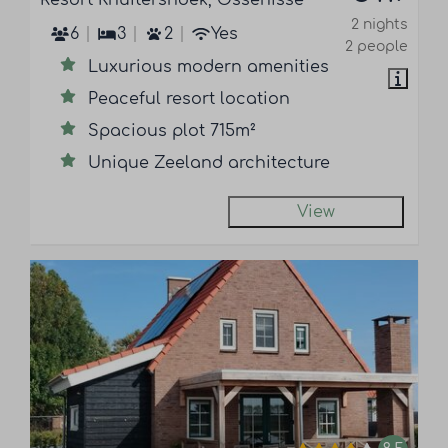
2 nights
6
3
2
Yes
2 people
Luxurious modern amenities
Peaceful resort location
Spacious plot 715m²
Unique Zeeland architecture
View