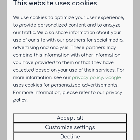
This website uses cookies
We use cookies to optimize your user experience,
to provide personalized content and to analyze
our traffic. We also share information about your
8
use of our site with our partners for social media,
advertising and analysis. These partners may
From
combine this information with other information
Hofvilla Comfort Family-Friendly |
you have provided to them or that they have
€446
8 pers.
collected based on your use of their services. For
Resort Knuitershoek, Ossenisse
2 nights
more information, see our
privacy policy
.
Google
2 people
8
3
2
Yes
uses cookies for personalized advertisements.
For more information, please refer to our privacy
Luxurious modern amenities
policy.
Peaceful resort location
Spacious plot 715m²
Accept all
Unique Zeeland architecture
Customize settings
Decline