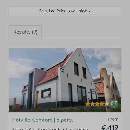
Sort by: Price low - high
Results (9)
8.7
From
Hofvilla Comfort | 6 pers.
€419
Resort Knuitershoek, Ossenisse